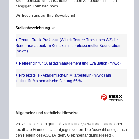
wie Lebenslauf und Anschreiben, laden Sie bequem in allen
gängigen Formaten hoch.
Wir freuen uns auf Ihre Bewerbung!
Stellenbezeichnung
Tenure-Track-Professur (W1 mit Tenure-Track nach W3) für
Sonderpädagogik im Kontext multiprofessioneller Kooperation
(m/w/d)
Referent/in für Qualitätsmanagement und Evaluation (m/w/d)
Projektstelle - Akademische/r Mitarbeiter/in (m/w/d) am
Institut für Mathematische Bildung 65 %
Allgemeine und rechtliche Hinweise
Vollzeitstellen sind grundsätzlich teilbar, soweit dienstliche oder
rechtliche Gründe nicht entgegenstehen. Die Auswahl erfolgt nach
den Regeln des AGG (Allgem. Gleichbehandlungsgesetz).